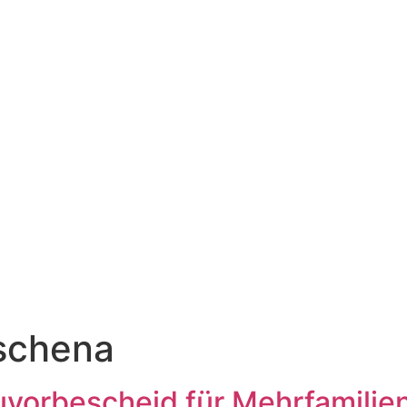
zschena
uvorbescheid für Mehrfamili