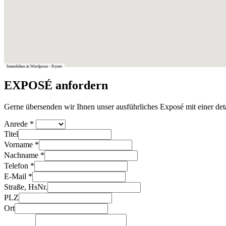
Immobilien in Wordpress - Frymo
EXPOSÉ anfordern
Gerne übersenden wir Ihnen unser ausführliches Exposé mit einer det
Anrede
*
Titel
Vorname
*
Nachname
*
Telefon
*
E-Mail
*
Straße, HsNr.
PLZ
Ort